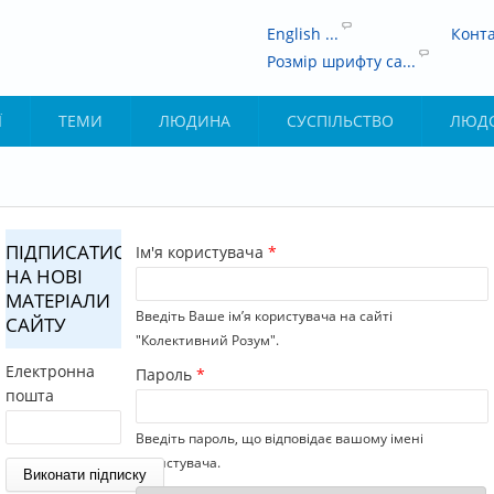
English ...
Конт
Розмір шрифту са...
Ї
ТЕМИ
ЛЮДИНА
СУСПІЛЬСТВО
ЛЮД
ПІДПИСАТИСЯ
ВИ Є ТУТ
Ім'я користувача
*
НА НОВІ
МАТЕРІАЛИ
Введіть Ваше ім’я користувача на сайті
САЙТУ
"Колективний Розум".
Електронна
Пароль
*
пошта
Введіть пароль, що відповідає вашому імені
користувача.