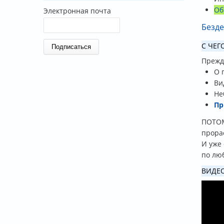
Об
Электронная почта
Безде
С ЧЕГ
Прежде
О 
Ви
Не
Пр
ПОТОМ
прора
И уже
по лю
ВИДЕ