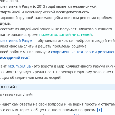
zzoma.com).
ллективный Разум (с 2013 года) является независимой,
спартийной и некоммерческой исследовательско-
зидающей группой, занимающейся поиском решения проблем
циума.
 состоит из людей-нейронов и не получает никакого внешнего
нансирования, кроме
.
пожертвований читателей
ллективный Разум
— обучаемая открытая нейросеть людей-не
ллективно мыслить и решать проблемы социума!
своей работе мы используем
современные технологии ризомного
исоединяйтесь!
сайт
razum.org.ua
- это ворота в мир Коллективного Разума (КР)
 вы можете увидеть реальность перехода к единому человечест
ющих объединения многих людей!
ОГО САЙТ
 / всех / вас / тебя:
о ищет сам ответы на свои вопросы и не верит простым ответам
кого есть интерес к общественно-значимым вопросам
|+|
,