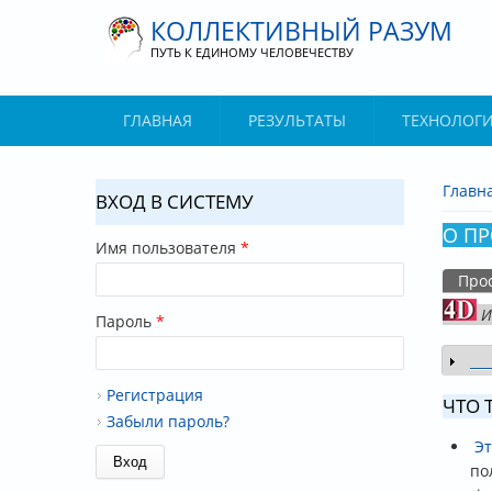
Перейти к основному содержанию
КОЛЛЕКТИВНЫЙ РАЗУМ
ПУТЬ К ЕДИНОМУ ЧЕЛОВЕЧЕСТВУ
ГЛАВНАЯ
РЕЗУЛЬТАТЫ
ТЕХНОЛОГ
Главн
ВХОД В СИСТЕМУ
ВЫ З
О ПР
Имя пользователя
*
Про
ГЛАВ
И
Пароль
*
___
П
Регистрация
ЧТО 
Забыли пароль?
Эт
по