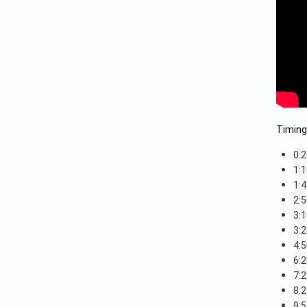
Timing
0:
1:
1:
2:
3:
3:
4:
6:
7:
8:
9: