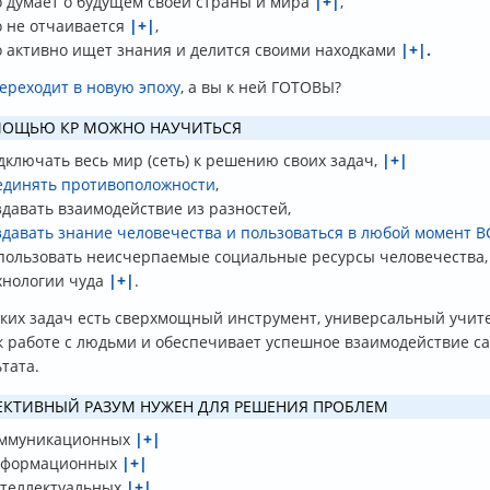
о думает о будущем своей страны и мира
|+|
,
о не отчаивается
|+|
,
о активно ищет знания и делится своими находками
|+|.
ереходит в новую эпоху
, а вы к ней ГОТОВЫ?
МОЩЬЮ КР МОЖНО НАУЧИТЬСЯ
дключать весь мир (сеть) к решению своих задач,
|+|
единять противоположности
,
здавать взаимодействие из разностей,
здавать знание человечества и пользоваться в любой момент 
пользовать неисчерпаемые социальные ресурсы человечества
хнологии чуда
|+|
.
аких задач есть сверхмощный инструмент, универсальный учит
 к работе с людьми и обеспечивает успешное взаимодействие с
тата.
ЕКТИВНЫЙ РАЗУМ НУЖЕН ДЛЯ РЕШЕНИЯ ПРОБЛЕМ
ммуникационных
|+|
формационных
|+|
теллектуальных
|+|