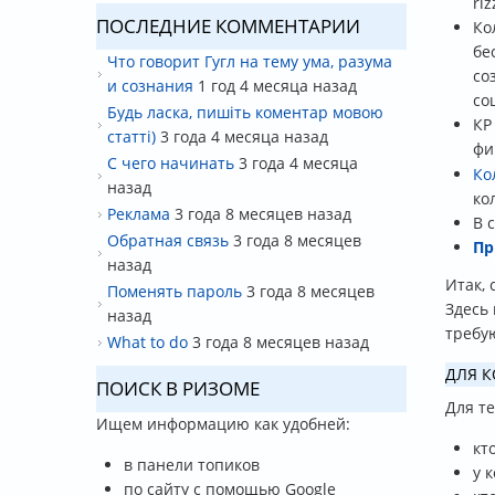
ri
ПОСЛЕДНИЕ КОММЕНТАРИИ
Ко
бе
Что говорит Гугл на тему ума, разума
со
и сознания
1 год 4 месяца назад
со
Будь ласка, пишіть коментар мовою
КР
статті)
3 года 4 месяца назад
фи
С чего начинать
3 года 4 месяца
Ко
назад
ко
Реклама
3 года 8 месяцев назад
В 
Обратная связь
3 года 8 месяцев
Пр
назад
Итак, 
Поменять пароль
3 года 8 месяцев
Здесь
назад
требу
What to do
3 года 8 месяцев назад
ДЛЯ К
ПОИСК В РИЗОМЕ
Для тех
Ищем информацию как удобней:
кт
в панели топиков
у 
по сайту с помощью Google