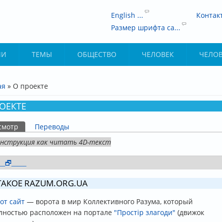
English ...
Контак
Размер шрифта са...
ИИ
ТЕМЫ
ОБЩЕСТВО
ЧЕЛОВЕК
ЧЕЛО
ая
» О проекте
ДЕСЬ
ОЕКТЕ
смотр
(активная вкладка)
Переводы
НЫЕ ВКЛАДКИ
нструкция как читать 4D-текст
__🗗_____
оказать
ТАКОЕ RAZUM.ORG.UA
от сайт
— ворота в мир Коллективного Разума, который
лностью расположен на портале
"Простір злагоди"
(движок