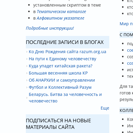
кт
установленным скриптом в теме
кт
в
Тематическом каталоге
кт
в
Алфавитном указателе
Мир п
Подробные инструкции!
С ПО
ПОСЛЕДНИЕ ЗАПИСИ В БЛОГАХ
по
со
Ко Дню Рождения сайта razum.org.ua
со
На пути к Единому человечеству
со
Куда упадет китайская ракета?
ис
Большая весенняя школа КР
те
Об АНАРХИИ и самоуправлении
Для т
Футбол и Коллективный Разум
готов
Беларусь. Битва за человечность и
резуль
человечество
Еще
КОЛЛ
Ко
ПОДПИСАТЬСЯ НА НОВЫЕ
Ин
МАТЕРИАЛЫ САЙТА
Ин