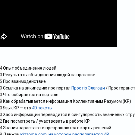
24
Опыт объединения людей
10
Результаты объединения людей на практике
45
Про взаимодействие
50
Ссылка на википедию про портал
Простір Злагоди
/ Просторанст
10
Что собирается на портале
28
Как обрабатывается информация Коллективным Разумом (КР)
50
Язык КР — это
4D тексты
20
Хаос информации переводится в сингулярность знаниевых стру
22
Где посмотреть / участвовать в работе КР
24
Знания нарастают и превращаются в карты решений
Rizzoma.com
58
Движок
, на котором располагается КР