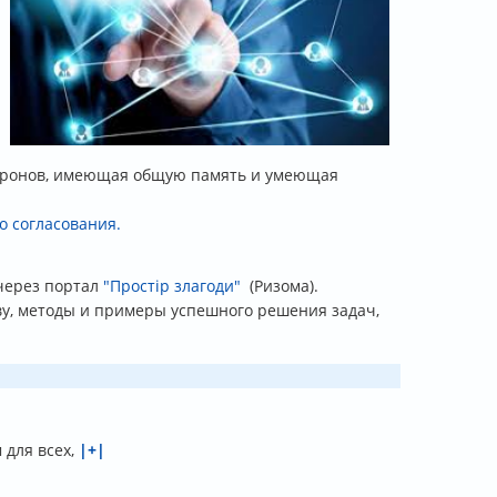
йронов, имеющая общую память и умеющая
 согласования.
 через портал
"Простір злагоди"
(Ризома).
ву, методы и примеры успешного решения задач,
 для всех,
|+|