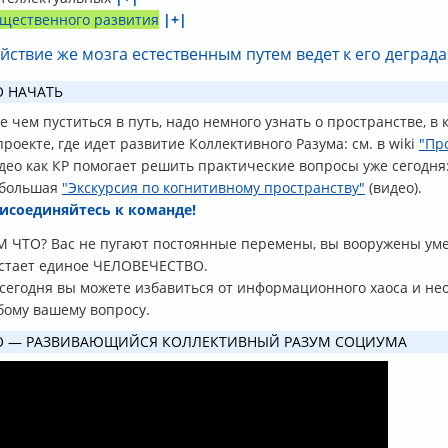
щественного развития
|+|
йствие же мозга естественным путем ведет к его деграда
О НАЧАТЬ
 чем пуститься в путь, надо немного узнать о пространстве, в 
проекте, где идет развитие Коллективного Разума: см. в wiki
"Пр
део как КР помогает решить практические вопросы уже сегодня
большая
"
Экскурсия по когнитивному пространству"
(видео).
исоединяйтесь к команде!
 ЧТО? Вас не пугают постоянные перемены, вы вооружены умен
стает единое ЧЕЛОВЕЧЕСТВО.
 сегодня вы можете избавиться от информационного хаоса и н
бому вашему вопросу.
О — РАЗВИВАЮЩИЙСЯ КОЛЛЕКТИВНЫЙ РАЗУМ СОЦИУМА