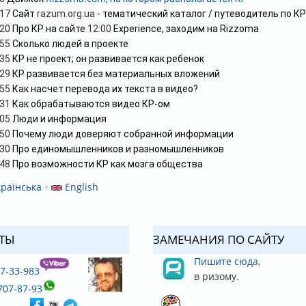
:17
Сайт
razum.org.ua
- тематический каталог / путеводитель по КР
:20
Про КР на сайте
12:00
Experience, заходим на Rizzoma
:55
Сколько людей в проекте
:35
КР не проект; он развивается как ребенок
:29
КР развивается без материальных вложений
:55
Как насчет перевода их текста в видео?
:31
Как обрабатываются видео КР-ом
:05
Люди и информация
:50
Почему люди доверяют собранной информации
:30
Про единомышленников и разномышленников
:48
Про возможности КР как мозга общества
раїнська
English
ТЫ
ЗАМЕЧАНИЯ ПО САЙТУ
Пишите сюда,
37-33-983
в ризому.
707-87-93