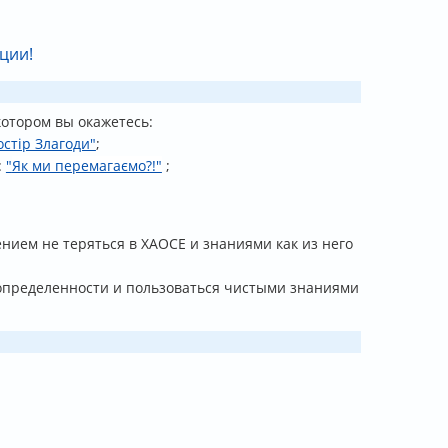
ции!
котором вы окажетесь:
остір Злагоди"
;
:
"
Як ми перемагаємо?!"
;
ием не теряться в ХАОСЕ и знаниями как из него
еопределенности и пользоваться чистыми знаниями