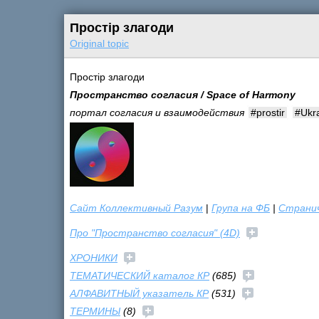
Простір злагоди
Original topic
Простір злагоди
Пространство согласия / Space of Harmony
портал согласия и взаимодействия
#prostir
#Ukr
Сайт Коллективный Разум
|
Група на ФБ
|
Странич
Про "Пространство согласия" (4D)
ХРОНИКИ
ТЕМАТИЧЕСКИЙ каталог КР
(685)
АЛФАВИТНЫЙ указатель КР
(531)
ТЕРМИНЫ
(8)