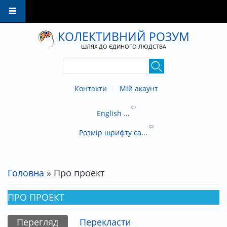
Перейти до основного матеріалу
КОЛЕКТИВНИЙ РОЗУМ
ШЛЯХ ДО ЄДИНОГО ЛЮДСТВА
Контакти
Мій акаунт
English ...
Розмір шрифту са...
Головна
» Про проект
ВИ Є ТУТ
ПРО ПРОЕКТ
Перегляд
(активна вкладка)
Перекласти