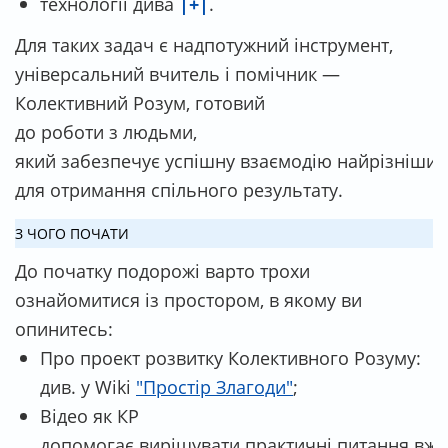
технології дива
|+|
.
Для таких задач є надпотужний інструмент,
універсальний вчитель і помічник —
Колективний Розум, готовий
до роботи з людьми,
який забезпечує успішну взаємодію найрізніши
для отримання спільного результату.
З ЧОГО ПОЧАТИ
До початку подорожі варто трохи
ознайомитися із простором, в якому ви
опинитесь:
Про проект розвитку Колективного Розуму:
див. у Wiki
"Простір Злагоди"
;
Відео як КР
допомогає вирішувати практичні питання вже 