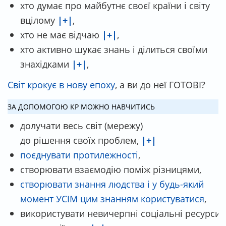
хто думає про майбутнє своєї країни і світу
вцілому
|+|
,
хто не має відчаю
|+|
,
хто активно шукає знань і ділиться своїми
знахідками
|+|
,
Світ крокує в нову епоху
, а ви до неї ГОТОВІ?
ЗА ДОПОМОГОЮ КР МОЖНО НАВЧИТИСЬ
долучати весь світ (мережу)
до рішення своїх проблем,
|+|
поєднувати протилежності
,
створювати взаємодію поміж різницями,
створювати знання людства і у будь-який
момент УСІМ цим знанням користуватися
,
використувати невичерпні соціальні ресурси 