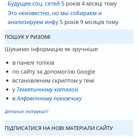
Будущее соц. сетей
5 років 4 місяці тому
Это неизвестно, но мы собираем и
анализируем инфу
5 років 9 місяців тому
ПОШУК У РИЗОМІ
Шукаємо інформацію як зручніше:
в панелі топіків
по сайту за допомогою Google
встановленим скриптом у темі
у
Тематичному каталозі
в
Алфавітному покажчику
Детальні інструкції!!
ПІДПИСАТИСЯ НА НОВІ МАТЕРІАЛИ САЙТУ